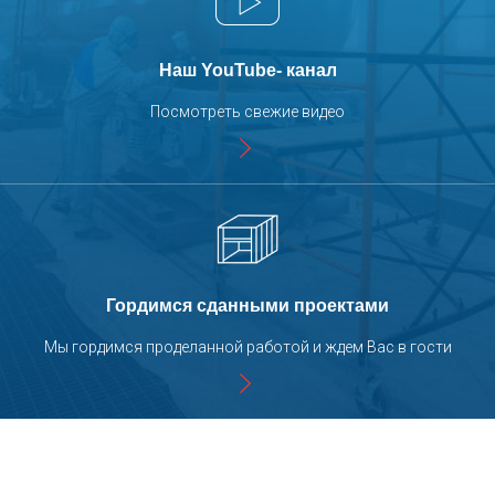
Производство конвейерных систем для
порошковых линий покраски
Наш YouTube- канал
Флотатор SPK для очистных сооружений
Посмотреть свежие видео
Производство комплектующих для линий
порошковой покраски
Процесс сборки лифтов SPK
Производство воздушных клапанов зоны
Гордимся сданными проектами
открытой окраски SPK
Мы гордимся проделанной работой и ждем Вас в гости
Покраска кассетных
краскоостанавливающих фильтров SPK
Отгрузка вентиляционно-фильтровальной
установки и системы рекуперации дроби