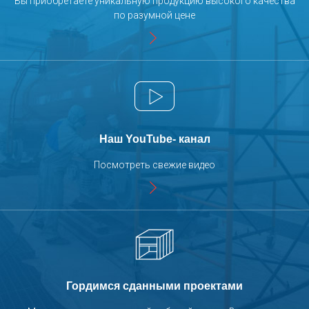
Вы приобретаете уникальную продукцию высокого качества
Производство конвейерных систем для
по разумной цене
порошковых линий покраски
Флотатор SPK для очистных сооружений
Производство комплектующих для линий
порошковой покраски
Наш YouTube- канал
Процесс сборки лифтов SPK
Посмотреть свежие видео
Производство воздушных клапанов зоны
открытой окраски SPK
Покраска кассетных
краскоостанавливающих фильтров SPK
Отгрузка вентиляционно-фильтровальной
Гордимся сданными проектами
установки и системы рекуперации дроби