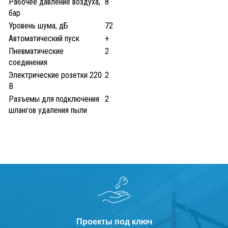
Рабочее давление воздуха,
8
Производство конвейерных систем для
бар
порошковых линий покраски
Уровень шума, дБ
72
Автоматический пуск
+
Флотатор SPK для очистных сооружений
Пневматические
2
соединения
Производство комплектующих для линий
Электрические розетки 220
2
порошковой покраски
В
Разъемы для подключения
2
Процесс сборки лифтов SPK
шлангов удаления пыли
Производство воздушных клапанов зоны
открытой окраски SPK
Покраска кассетных
краскоостанавливающих фильтров SPK
Отгрузка вентиляционно-фильтровальной
установки и системы рекуперации дроби
Проекты под ключ