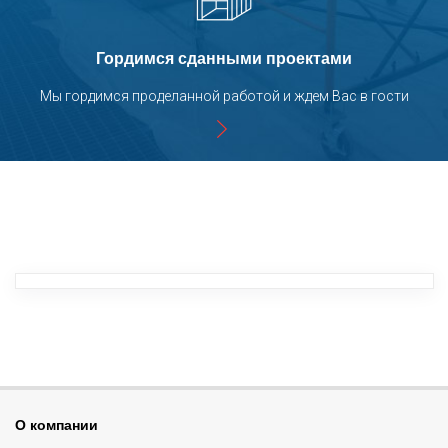
Производство конвейерных систем для
порошковых линий покраски
Гордимся сданными проектами
Флотатор SPK для очистных сооружений
Мы гордимся проделанной работой и ждем Вас в гости
Производство комплектующих для линий
порошковой покраски
Процесс сборки лифтов SPK
Производство воздушных клапанов зоны
открытой окраски SPK
Покраска кассетных
краскоостанавливающих фильтров SPK
Отгрузка вентиляционно-фильтровальной
О компании
установки и системы рекуперации дроби