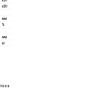
кВт
кВт
мм
%
мм
кг
та и в