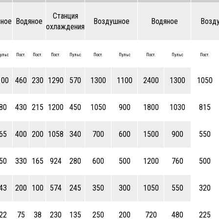
Станция
ное
Водяное
Воздушное
Водяное
Возд
охлаждения
ульс
Пост.
Пост.
Пост.
Пульс
Пост.
Пульс
Пост.
Пульс
Пост.
100
460
230
1290
570
1300
1100
2400
1300
1050
80
430
215
1200
450
1050
900
1800
1030
815
65
400
200
1058
340
700
600
1500
900
550
50
330
165
924
280
600
500
1200
760
500
43
200
100
574
245
350
300
1050
550
320
22
75
38
230
135
250
200
720
480
225