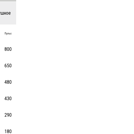
ушное
Пульс
800
650
480
430
290
180