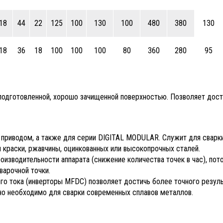
18
44
22
125
100
130
100
480
380
130
18
36
18
100
100
100
80
360
280
95
 подготовленной, хорошо зачищенной поверхностью. Позволяет дост
 приводом, а также для серии DIGITAL MODULAR. Служит для сварк
 краски, ржавчины, оцинкованных или высокопрочных сталей.
зводительности аппарата (снижение количества точек в час), пот
арочной точки.
го тока (инверторы MFDC) позволяет достичь более точного резуль
нно необходимо для сварки современных сплавов металлов.