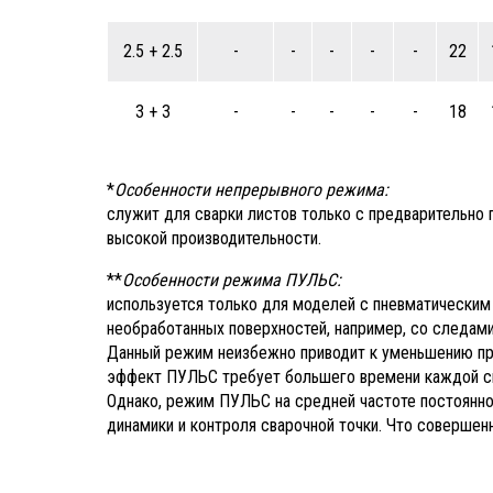
Видео с производства устройства качения для
2.5 + 2.5
-
-
-
-
-
22
агрегата химической подготовки поверхности
3 + 3
-
-
-
-
-
18
В производстве устройство качения для агрегата
химической подготовки поверхности
*
Особенности непрерывного режима:
Видео со сборки вентиляционных агрегатов для
служит для сварки листов только с предварительно
краскоприготовительной камеры SPK
высокой производительности.
Сборка новых вентиляционных агрегатов для камеры
**
Особенности режима ПУЛЬС:
приготовления краски
используется только для моделей с пневматическим
необработанных поверхностей, например, со следами
Данный режим неизбежно приводит к уменьшению прои
В производстве масляно-водяной сепаратор
эффект ПУЛЬС требует большего времени каждой св
OSW.1500
Однако, режим ПУЛЬС на средней частоте постоянно
динамики и контроля сварочной точки. Что соверше
В производстве комплексы оборудования системы
рекуперации дроби СРД.06.1.01 и вентиляционно-