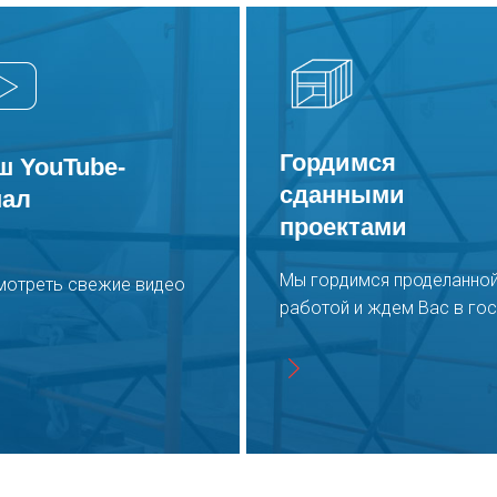
Гордимся
ш YouTube-
сданными
нал
проектами
Мы гордимся проделанно
мотреть свежие видео
работой и ждем Вас в гос