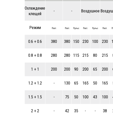
Охлаждение
-
-
Воздушное
Воздуш
Производство климатического оборудования для
клещей
окрасочных камер SPK
Режим
Пост.
Пост.
Пульс
Пост.
Пульс
Пост.
П
Сборка шкафа управления для напорного агрегата
SPK
0.6 + 0.6
380
380
150
230
100
230
В производстве напорный агрегат для
0.8 + 0.8
280
280
115
215
80
215
дробеструйной камеры SPK
В производстве вентиляционные агрегаты для
1 + 1
200
200
90
200
65
200
окрасочных камер SPK 16.11.22
1.2 + 1.2
-
130
65
165
50
165
Сборка напорного агрегата SPK
1.5 + 1.5
-
75
50
100
43
100
В производстве оборудование сразу для двух
дробеструйных камер SPK
2 + 2
-
42
35
-
-
38