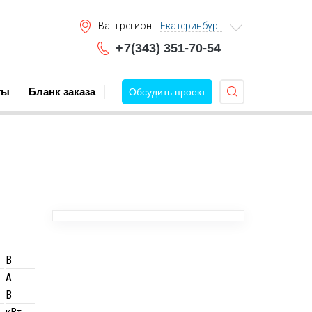
во и модернизация покрасочных производств
Ваш регион:
Екатеринбург
+
7(343) 351-70-54
ты
Бланк заказа
Обсудить проект
В
А
В