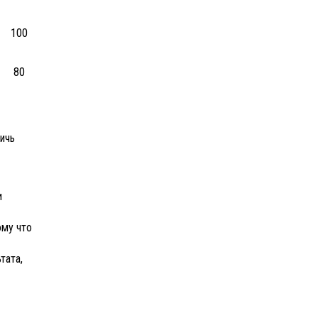
100
80
ичь
и
ому что
тата,