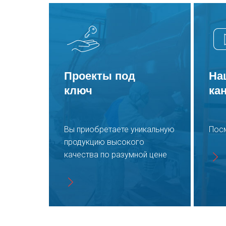
фильтров
Комплекс оборудования системы рекуперации дроби
СРД.06.1.01 и вентиляционно-фильтровальная
установка
Проекты под
На
В производстве пневмошкаф для напорного
агрегата дробеструйной камеры SPK
ключ
ка
Производство систем рекуперации дроби для двух
дробеструйных камер SPK
Вы приобретаете уникальную
Пос
продукцию высокого
Что нового на производстве
качества по разумной цене
Большая отгрузка оборудования
Сборка шкафа управления для вентиляционно-
фильтровальной установки дробеструйной камеры