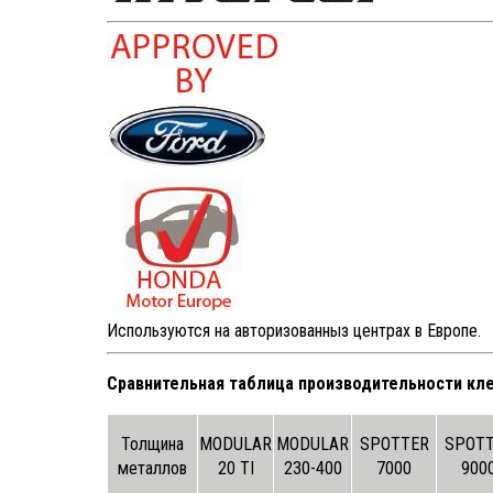
В изготовлении элементы вентустановки и система
рекуперации дроби SPK
Производство вентиляционно-фильтровальной
установки и системы рекуперации дроби для линии
порошковой
Видео со сборки сопел зоны открытой окраски SPK
Сборка сопел для зон открытой окраски SPK март
2023
Используются на авторизованныз центрах в Европе.
Тестовый запуск напорного агрегата для камеры
Сравнительная таблица производительности кле
дробеструйной обработки SPK
Толщина
MODULAR
MODULAR
SPOTTER
SPOT
Завершена сборка нового напорного агрегата для
металлов
20 TI
230-400
7000
900
дробеструйной камеры SPK