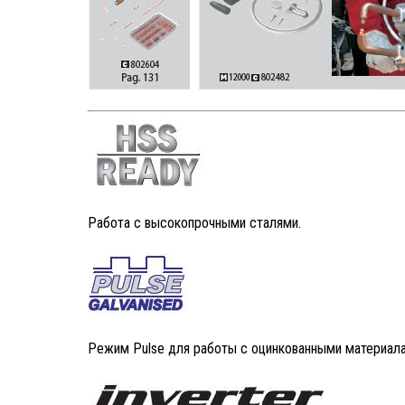
Производство воздушных клапанов зоны открытой
окраски SPK
Покраска кассетных краскоостанавливающих
фильтров SPK
Отгрузка вентиляционно-фильтровальной установки
и системы рекуперации дроби
Готовится к отгрузке оборудование сразу для
Работа с высокопрочными сталями.
нескольких объектов
В изготовлении составные части системы
рекуперации дроби и вентиляционной установки для
дробеструйно
Режим Pulse для работы с оцинкованными материал
В сборке улавливающие поддоны для новой зоны
открытой окраски SPK