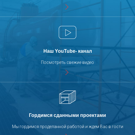
Производство конвейерных систем для
порошковых линий покраски
Флотатор SPK для очистных сооружений
Производство комплектующих для линий
порошковой покраски
Наш YouTube- канал
Посмотреть свежие видео
Процесс сборки лифтов SPK
Производство воздушных клапанов зоны
открытой окраски SPK
Покраска кассетных
краскоостанавливающих фильтров SPK
Гордимся сданными проектами
Отгрузка вентиляционно-фильтровальной
Мы гордимся проделанной работой и ждем Вас в гости
установки и системы рекуперации дроби