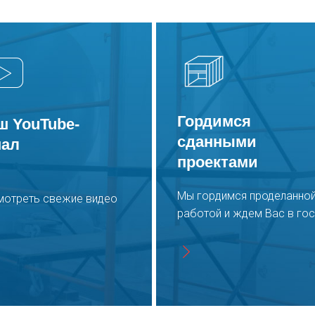
Гордимся
ш YouTube-
сданными
нал
проектами
Мы гордимся проделанно
мотреть свежие видео
работой и ждем Вас в гос