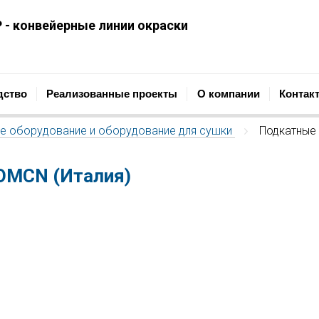
 - конвейерные линии окраски
ОПРОМЫШЛЕННАЯ КОМПАНИЯ
Проектирование, строительст
дство
Реализованные проекты
О компании
Контак
е оборудование и оборудование для сушки
Подкатные 
/
ОМСN (Италия)