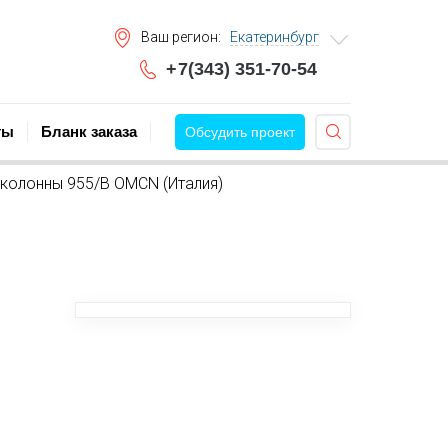
во и модернизация покрасочных производств
Ваш регион:
Екатеринбург
+
7(343) 351-70-54
ты
Бланк заказа
Обсудить проект
колонны 955/B ОМСN (Италия)