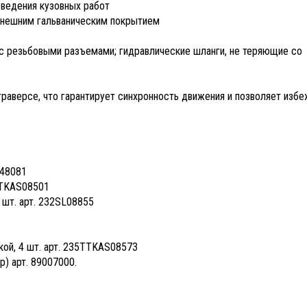
оведения кузовных работ
и внешним гальваническим покрытием
 с резьбовыми разъемами; гидравлические шланги, не теряющие со
траверсе, что гарантирует синхронность движения и позволяет избе
EL48081
5TTKAS08501
 шт. арт. 232SL08855
кой, 4 шт. арт. 235TTKAS08573
р) арт. 89007000.