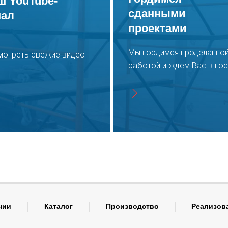
ш YouTube-
сданными
нал
проектами
Мы гордимся проделанно
мотреть свежие видео
работой и ждем Вас в гос
нии
Каталог
Производство
Реализов