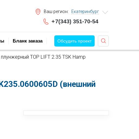
во и модернизация покрасочных производств
Ваш регион:
Екатеринбург
+
7(343) 351-70-54
ты
Бланк заказа
Обсудить проект
плунжерный TOP LIFT 2.35 TSK Hamp
K235.0600605D (внешний