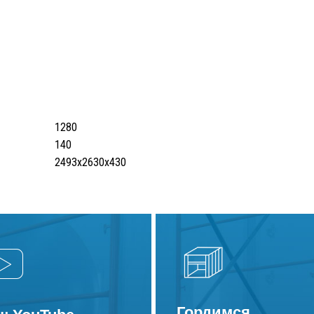
1280
140
2493x2630x430
Гордимся