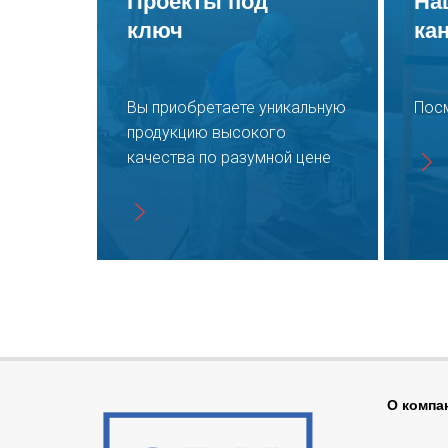
Проекты под
На
ключ
ка
В изготовлении элементы вентустановки и система
рекуперации дроби SPK
Вы приобретаете уникальную
Пос
Производство вентиляционно-фильтровальной
продукцию высокого
установки и системы рекуперации дроби для линии
качества по разумной цене
порошковой
Видео со сборки сопел зоны открытой окраски SPK
Сборка сопел для зон открытой окраски SPK март
2023
Тестовый запуск напорного агрегата для камеры
дробеструйной обработки SPK
О компа
Завершена сборка нового напорного агрегата для
дробеструйной камеры SPK