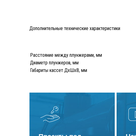
Производство воздушных клапанов зоны открытой
окраски SPK
Дополнительные технические характеристики
Покраска кассетных краскоостанавливающих
фильтров SPK
Отгрузка вентиляционно-фильтровальной установки
Расстояние между плунжерами, мм
и системы рекуперации дроби
Диаметр плунжеров, мм
Габариты кассет ДхШхВ, мм
Готовится к отгрузке оборудование сразу для
нескольких объектов
В изготовлении составные части системы
рекуперации дроби и вентиляционной установки для
дробеструйно
В сборке улавливающие поддоны для новой зоны
открытой окраски SPK